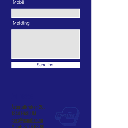
Mobil
Melding
Send inn!
Adresse
Åsterudkroken 20,
1344 HASLUM
post@espelien.no
Mobil:
67 16 68 80